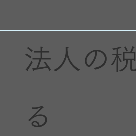
法人の
る